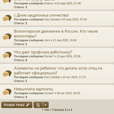
Последнее сообщение
Dubrov
«
03 мар 2025, 07:38
Ответы:
1
с Днем защитника отечества!
Последнее сообщение
Geo Zambia
«
02 мар 2025, 07:54
Ответы:
1
Волонтерское движение в России. Кто такие
волонтеры?
Последнее сообщение
Jurn
«
21 янв 2025, 16:40
Ответы:
1
Что дает профсоюз работнику?
Последнее сообщение
Dorian7
«
19 дек 2024, 20:58
Ответы:
2
Алименты на ребенка: что делать если отец не
работает официально?
Последнее сообщение
Geo Zambia
«
10 окт 2024, 17:23
Ответы:
1
Невыплата зарплаты
Последнее сообщение
Dorian7
«
09 авг 2024, 06:33
Ответы:
3
Новая тема
7 тем • Страница
1
из
1