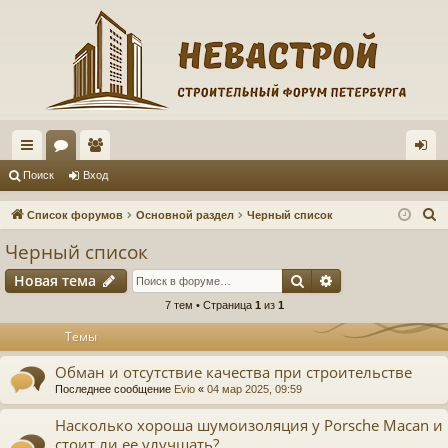
с
ор
ол
хо
Поиск
Вход
ы
ум
ьз
д
П
Список форумов
Основной раздел
Черный список
лк
ы
ов
о
Черный список
и
и
ат
Поиск
Расширенный п
Новая тема
с
ел
к
7 тем • Страница
1
из
1
и
Темы
Обман и отсутствие качества при строительстве
Последнее сообщение
Evio
«
04 мар 2025, 09:59
Насколько хороша шумоизоляция у Porsche Macan и
стоит ли ее улучшать?