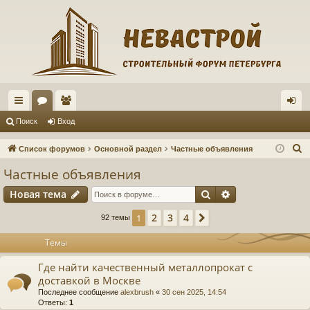
с
ор
ол
хо
Поиск
Вход
ы
ум
ьз
д
П
Список форумов
Основной раздел
Частные объявления
лк
ы
ов
о
Частные объявления
и
и
ат
Поиск
Расширенный п
Новая тема
с
ел
к
2
3
4
1
След.
92 темы
и
Темы
Где найти качественный металлопрокат с
доставкой в Москве
Последнее сообщение
alexbrush
«
30 сен 2025, 14:54
Ответы:
1