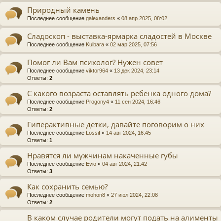
Природный камень
Последнее сообщение
galexanders
«
08 апр 2025, 08:02
Сладоскоп - выставка-ярмарка сладостей в Москве
Последнее сообщение
Kulbara
«
02 мар 2025, 07:56
Помог ли Вам психолог? Нужен совет
Последнее сообщение
viktor964
«
13 дек 2024, 23:14
Ответы:
2
С какого возраста оставлять ребенка одного дома?
Последнее сообщение
Progony4
«
11 сен 2024, 16:46
Ответы:
2
Гиперактивные детки, давайте поговорим о них
Последнее сообщение
Lossif
«
14 авг 2024, 16:45
Ответы:
1
Нравятся ли мужчинам накаченные губы
Последнее сообщение
Evio
«
04 авг 2024, 21:42
Ответы:
3
Как сохранить семью?
Последнее сообщение
mohon8
«
27 июл 2024, 22:08
Ответы:
2
В каком случае родители могут подать на алименты