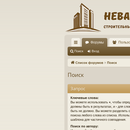
Форумы
Польз
с
Поиск
Вход
ы
Список форумов
Поиск
лк
Поиск
и
Запрос
Ключевые слова:
Вы можете использовать
+
, чтобы опре
должны быть в результатах, и
-
для слов
быть не должно. Вы можете разделить
поиска любого слова из списка. Испол
шаблона для частичного совпадения.
Поиск по автору: