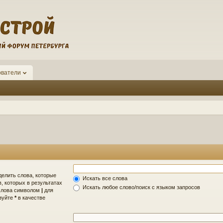
ователи
делить слова, которые
Искать все слова
, которых в результатах
Искать любое слово/поиск с языком запросов
 слова символом
|
для
ьзуйте
*
в качестве