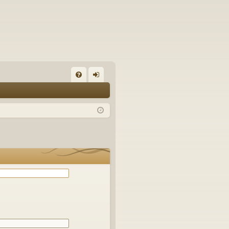
С
FA
хо
Q
д