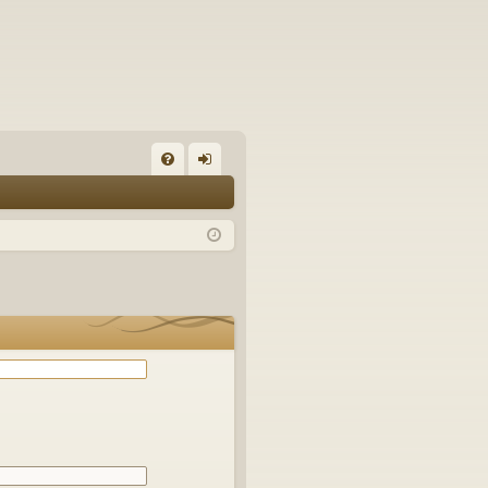
С
FA
хо
Q
д