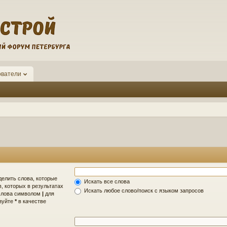
ователи
делить слова, которые
Искать все слова
, которых в результатах
Искать любое слово/поиск с языком запросов
 слова символом
|
для
ьзуйте
*
в качестве