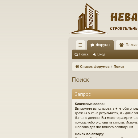
Форумы
Польз
с
Поиск
Вход
ы
Список форумов
Поиск
лк
Поиск
и
Запрос
Ключевые слова:
Вы можете использовать
+
, чтобы опре
должны быть в результатах, и
-
для слов
быть не должно. Вы можете разделить
поиска любого слова из списка. Испол
шаблона для частичного совпадения.
Поиск по автору: