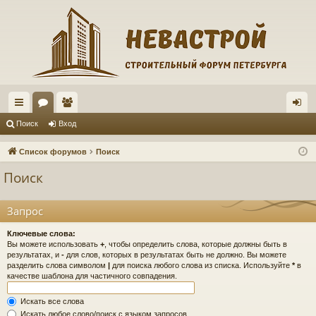
с
ор
ол
хо
Поиск
Вход
ы
ум
ьз
д
Список форумов
Поиск
лк
ы
ов
Поиск
и
ат
ел
Запрос
и
Ключевые слова:
Вы можете использовать
+
, чтобы определить слова, которые должны быть в
результатах, и
-
для слов, которых в результатах быть не должно. Вы можете
разделить слова символом
|
для поиска любого слова из списка. Используйте
*
в
качестве шаблона для частичного совпадения.
Искать все слова
Искать любое слово/поиск с языком запросов