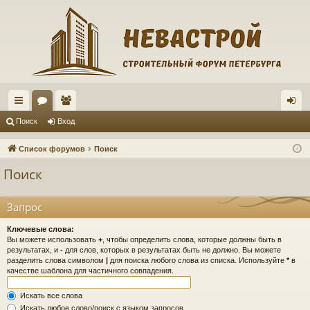
с
ор
ол
хо
Поиск
Вход
ы
ум
ьз
д
Список форумов
Поиск
лк
ы
ов
Поиск
и
ат
ел
Запрос
и
Ключевые слова:
Вы можете использовать
+
, чтобы определить слова, которые должны быть в
результатах, и
-
для слов, которых в результатах быть не должно. Вы можете
разделить слова символом
|
для поиска любого слова из списка. Используйте
*
в
качестве шаблона для частичного совпадения.
Искать все слова
Искать любое слово/поиск с языком запросов