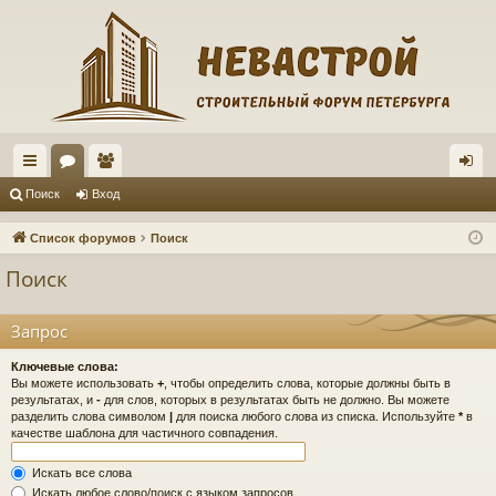
с
ор
ол
хо
Поиск
Вход
ы
ум
ьз
д
Список форумов
Поиск
лк
ы
ов
Поиск
и
ат
ел
Запрос
и
Ключевые слова:
Вы можете использовать
+
, чтобы определить слова, которые должны быть в
результатах, и
-
для слов, которых в результатах быть не должно. Вы можете
разделить слова символом
|
для поиска любого слова из списка. Используйте
*
в
качестве шаблона для частичного совпадения.
Искать все слова
Искать любое слово/поиск с языком запросов