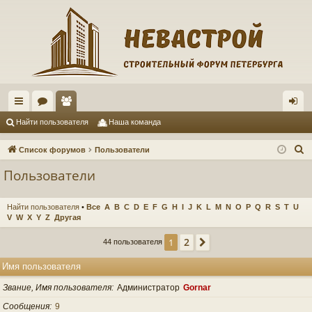
с
ор
ол
хо
Найти пользователя
Наша команда
ы
ум
ьз
д
П
Список форумов
Пользователи
лк
ы
ов
о
Пользователи
и
и
ат
с
ел
Найти пользователя
•
Все
A
B
C
D
E
F
G
H
I
J
K
L
M
N
O
P
Q
R
S
T
U
к
V
W
X
Y
Z
Другая
и
2
1
След.
44 пользователя
Имя пользователя
Звание, Имя пользователя
Администратор
Gornar
Сообщения
9