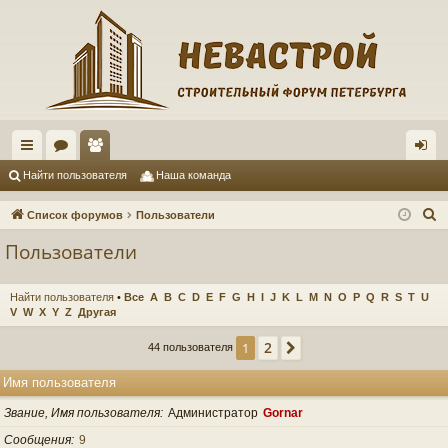
с
ор
ол
хо
Найти пользователя
Наша команда
ы
ум
ьз
д
П
Список форумов
Пользователи
лк
ы
ов
о
Пользователи
и
и
ат
с
ел
Найти пользователя
•
Все
A
B
C
D
E
F
G
H
I
J
K
L
M
N
O
P
Q
R
S
T
U
к
V
W
X
Y
Z
Другая
и
2
1
След.
44 пользователя
Имя пользователя
Звание, Имя пользователя
Администратор
Gornar
Сообщения
9