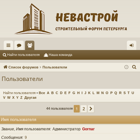
с
ор
ол
хо
Найти пользователя
Наша команда
ы
ум
ьз
д
П
Список форумов
Пользователи
лк
ы
ов
о
Пользователи
и
и
ат
с
ел
Найти пользователя
•
Все
A
B
C
D
E
F
G
H
I
J
K
L
M
N
O
P
Q
R
S
T
U
к
V
W
X
Y
Z
Другая
и
2
1
След.
44 пользователя
Имя пользователя
Звание, Имя пользователя
Администратор
Gornar
Сообщения
9