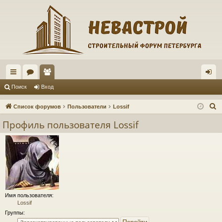
с
ор
ол
хо
Поиск
Вход
ы
ум
ьз
д
П
Список форумов
Пользователи
Lossif
лк
ы
ов
о
Профиль пользователя Lossif
и
и
ат
с
ел
к
и
Имя пользователя:
Lossif
Группы: