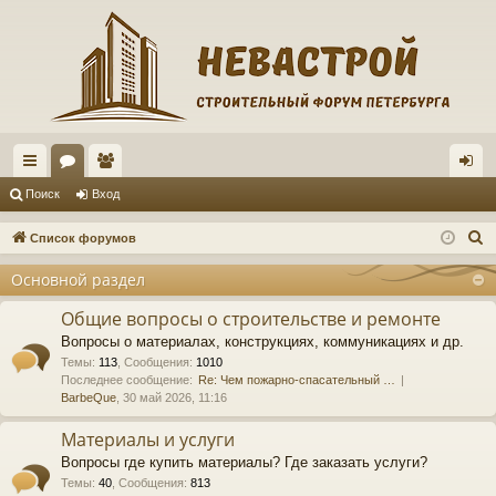
с
ор
ол
хо
Поиск
Вход
ы
ум
ьз
д
П
Список форумов
лк
ы
ов
о
Основной раздел
и
и
ат
с
Общие вопросы о строительстве и ремонте
ел
к
Вопросы о материалах, конструкциях, коммуникациях и др.
и
Темы
:
113
,
Сообщения
:
1010
Последнее сообщение:
Re: Чем пожарно-спасательный …
BarbeQue
, 30 май 2026, 11:16
Материалы и услуги
Вопросы где купить материалы? Где заказать услуги?
Темы
:
40
,
Сообщения
:
813