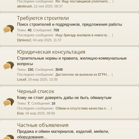
Последнее сообщение:
Re: Ищу поставщиков уплотните…
alexbrush
, 12 ноя 2025, 08:37
Требуются строители
Поиск строителей и подрядчиков, предложения работы
Темы
:
40
,
Сообщения
:
709
Последнее сообщение:
Ищу бригаду маляров в новостр…
Djmixes2
, 04 апр 2025, 11:37
Юридическая консультация
Строительные нормы и правила, жилищно-коммунальные
вопросы
Темы
:
150
,
Сообщения
:
3549
Последнее сообщение:
Достаточно ли выписки из ЕГРН…
Lossif
, 29 мар 2025, 13:39
Черный список
Кому не стоит доверять дабы не быть обманутым
Темы
:
7
,
Сообщения
:
16
Последнее сообщение:
Обман и отсутствие качества п…
Evio
, 04 мар 2025, 09:59
Частные объявления
Продажа и обмен материалов, изделий, мебели,
оборудования...