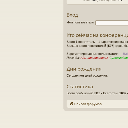
Темы
:
376
,
Сообщения
:
772
Вход
Имя пользователя:
Кто сейчас на конференц
Всего
1
посетитель :: 1 зарегистрированн
Больше всего посетителей (
597
) здесь бы
Зарегистрированные пользователи:
Bai
Легенда:
Администраторы
,
Супермоде
Дни рождения
Сегодня нет дней рождения.
Статистика
Всего сообщений:
9119
• Всего тем:
2692
•
Список форумов