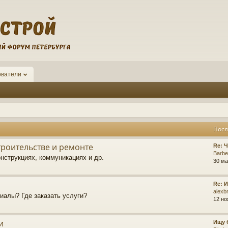
ователи
Посл
роительстве и ремонте
Re: 
Barb
нструкциях, коммуникациях и др.
30 ма
Re: 
alexb
иалы? Где заказать услуги?
12 но
и
Ищу 