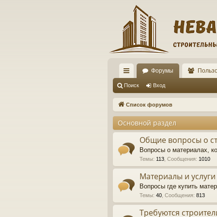
Форумы
Польз
с
Поиск
Вход
ы
Список форумов
лк
Основной раздел
и
Общие вопросы о ст
Вопросы о материалах, ко
Темы
:
113
,
Сообщения
:
1010
Материалы и услуги
Вопросы где купить матер
Темы
:
40
,
Сообщения
:
813
Требуются строител