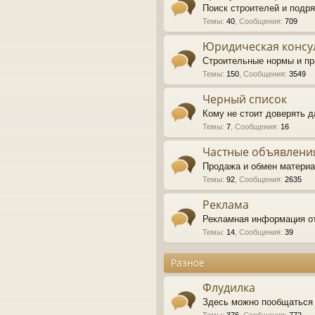
Поиск строителей и подр
Темы
:
40
,
Сообщения
:
709
Юридическая консу
Строительные нормы и п
Темы
:
150
,
Сообщения
:
3549
Черный список
Кому не стоит доверять 
Темы
:
7
,
Сообщения
:
16
Частные объявлени
Продажа и обмен материал
Темы
:
92
,
Сообщения
:
2635
Реклама
Рекламная информация о
Темы
:
14
,
Сообщения
:
39
Разное
Флудилка
Здесь можно пообщаться