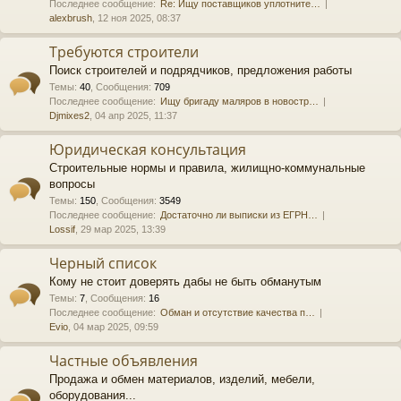
Последнее сообщение:
Re: Ищу поставщиков уплотните…
alexbrush
, 12 ноя 2025, 08:37
Требуются строители
Поиск строителей и подрядчиков, предложения работы
Темы
:
40
,
Сообщения
:
709
Последнее сообщение:
Ищу бригаду маляров в новостр…
Djmixes2
, 04 апр 2025, 11:37
Юридическая консультация
Строительные нормы и правила, жилищно-коммунальные
вопросы
Темы
:
150
,
Сообщения
:
3549
Последнее сообщение:
Достаточно ли выписки из ЕГРН…
Lossif
, 29 мар 2025, 13:39
Черный список
Кому не стоит доверять дабы не быть обманутым
Темы
:
7
,
Сообщения
:
16
Последнее сообщение:
Обман и отсутствие качества п…
Evio
, 04 мар 2025, 09:59
Частные объявления
Продажа и обмен материалов, изделий, мебели,
оборудования...