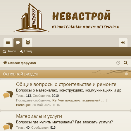
с
ор
ол
хо
Поиск
Вход
ы
ум
ьз
д
П
Список форумов
лк
ы
ов
о
Основной раздел
и
и
ат
с
Общие вопросы о строительстве и ремонте
ел
к
Вопросы о материалах, конструкциях, коммуникациях и др.
и
Темы
:
113
,
Сообщения
:
1010
Последнее сообщение:
Re: Чем пожарно-спасательный …
BarbeQue
, 30 май 2026, 11:16
Материалы и услуги
Вопросы где купить материалы? Где заказать услуги?
Темы
:
40
,
Сообщения
:
813