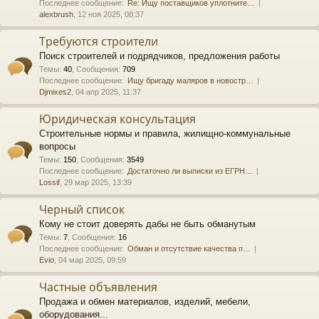
Последнее сообщение:
Re: Ищу поставщиков уплотните…
alexbrush
, 12 ноя 2025, 08:37
Требуются строители
Поиск строителей и подрядчиков, предложения работы
Темы
:
40
,
Сообщения
:
709
Последнее сообщение:
Ищу бригаду маляров в новостр…
Djmixes2
, 04 апр 2025, 11:37
Юридическая консультация
Строительные нормы и правила, жилищно-коммунальные
вопросы
Темы
:
150
,
Сообщения
:
3549
Последнее сообщение:
Достаточно ли выписки из ЕГРН…
Lossif
, 29 мар 2025, 13:39
Черный список
Кому не стоит доверять дабы не быть обманутым
Темы
:
7
,
Сообщения
:
16
Последнее сообщение:
Обман и отсутствие качества п…
Evio
, 04 мар 2025, 09:59
Частные объявления
Продажа и обмен материалов, изделий, мебели,
оборудования...