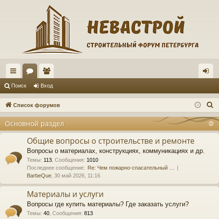
с
ор
ол
хо
Поиск
Вход
ы
ум
ьз
д
П
Список форумов
лк
ы
ов
о
Основной раздел
и
и
ат
с
Общие вопросы о строительстве и ремонте
ел
к
Вопросы о материалах, конструкциях, коммуникациях и др.
и
Темы
:
113
,
Сообщения
:
1010
Последнее сообщение:
Re: Чем пожарно-спасательный …
BarbeQue
, 30 май 2026, 11:16
Материалы и услуги
Вопросы где купить материалы? Где заказать услуги?
Темы
:
40
,
Сообщения
:
813