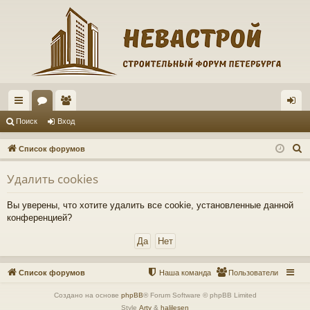
с
ор
ол
хо
Поиск
Вход
ы
ум
ьз
д
П
Список форумов
лк
ы
ов
о
Удалить cookies
и
и
ат
с
ел
Вы уверены, что хотите удалить все cookie, установленные данной
к
конференцией?
и
Список форумов
Наша команда
Пользователи
Создано на основе
phpBB
® Forum Software © phpBB Limited
Style
Arty
&
halilesen