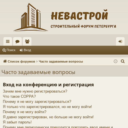
с
ор
ол
хо
Поиск
Вход
ы
ум
ьз
д
П
Список форумов
Часто задаваемые вопросы
лк
ы
ов
о
Часто задаваемые вопросы
и
и
ат
с
Вход на конференцию и регистрация
ел
к
Зачем мне нужно регистрироваться?
и
Что такое COPPA?
Почему я не могу зарегистрироваться?
Я только что зарегистрировался, но не могу войти!
Почему я не могу войти?
Я давно зарегистрирован, но больше не могу войти!
Я забыл пароль!
Почему мне периодически приходится повторять ввод имени и